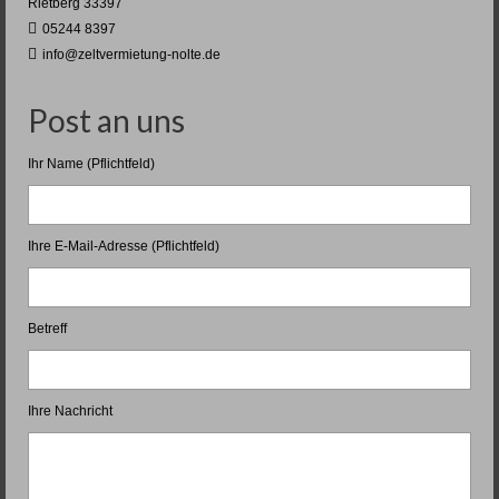
Rietberg 33397
05244 8397
info@zeltvermietung-nolte.de
Post an uns
Ihr Name (Pflichtfeld)
Ihre E-Mail-Adresse (Pflichtfeld)
Betreff
Ihre Nachricht