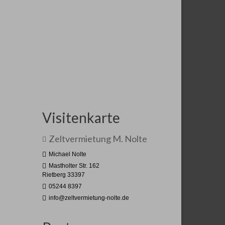
hr als ein Zelt
obile Hallensysteme
re persönliche mobile Eventhalle
adratisch. Praktisch. Einzigartig!
Visitenkarte
Zeltvermietung M. Nolte
Michael Nolte
Mastholter Str. 162
Rietberg 33397
05244 8397
info@zeltvermietung-nolte.de