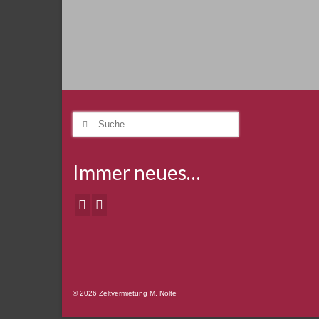
Suche
nach:
Immer neues…
© 2026 Zeltvermietung M. Nolte